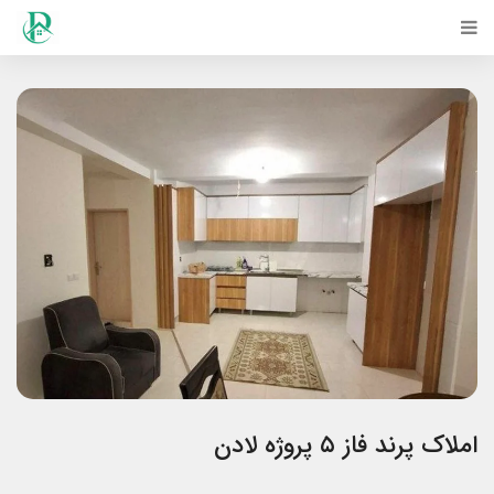
املاک پرند فاز ۵ پروژه لادن