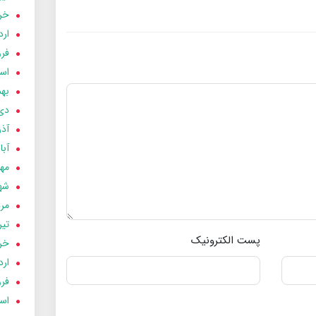
خردا
ارد
فرور
اسفن
بهمن
دی 03
آذر 03
آبان 
مهر 3
شهری
مردا
تير 03
پست الکترونیک
خردا
ارد
فرور
اسفن