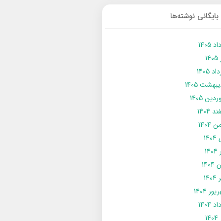
بایگانی نوشته‌ها
د 1405
14
د 1405
يبهشت 1405
دین 1405
د 1404
 1404
14
14
1404
140
ور 1404
د 1404
14