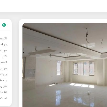
اگر ب
در ام
موردنی
کنار آ
تخصصی
مهر پ
پروژه
را مط
فایل‌
انتخا
است.