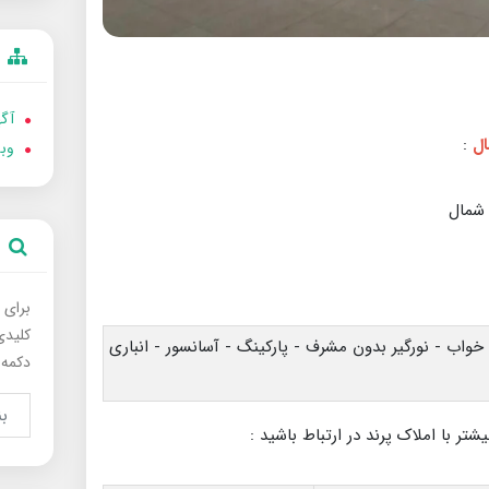
آگه
:
وب
برای 
کلیدی
ملاک پرند فاز ۳ شمال - ۱۲۰ متر - ۳ خواب - نورگیر بدون مشرف - پارکینگ - آسانسور - انباری
دکمه 
شتر با املاک پرند در ارتباط باشید :