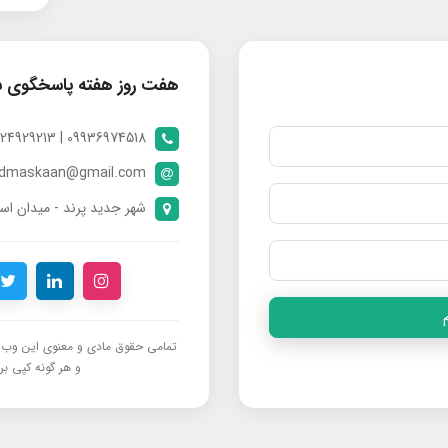
هفت روز هفته پاسخگوی 
09936974518 | 09024929213 | 09398370112
ndmaskaan@gmail.com
شهر جدید پرند - میدان است
تمامی حقوق مادی و معنوی این وب‌س
و هر گونه کپی برد