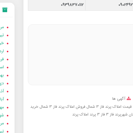
09398370112
0902492
مردا
تير 05
خردا
ارد
فرور
اسفن
بهمن
دی 04
آذر 04
آگهی ها
آبان 
قیمت املاک پرند فاز 3 شمال
فروش املاک پرند فاز 3 شمال
خرید
مهر 4
 شهرپرند فاز 3
فاز 3 پرند
املاک پرند
شهری
مردا
تير 04