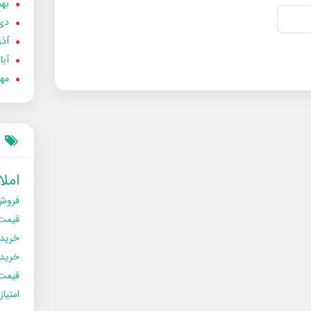
بهمن
دی 02
آذر 02
آبان 
مهر 2
امل
فروش
قیمت
خرید
خریدو
قیمت
امتیا