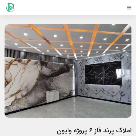
املاک پرند فاز ۶ پروژه وایون