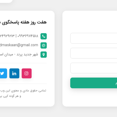
هفت روز هفته پاسخگوی 
09936974518 | 09024929213 | 09398370112
ndmaskaan@gmail.com
شهر جدید پرند - میدان است
تمامی حقوق مادی و معنوی این وب‌س
و هر گونه کپی برد