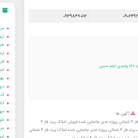
09398370112
0902492
مردا
تير 05
خردا
ارد
فرور
اسفن
بهمن
دی 04
آذر 04
آبان 
مهر 4
آگهی ها
شهری
ایی شده
فروش املاک پرند فاز 4
مردا
 پروژه غدیر جانمایی شده
املاک پرند فاز 4 شمالی
تير 04
تمان شهرپرند
املاک پرند فاز 4
املاک پرند