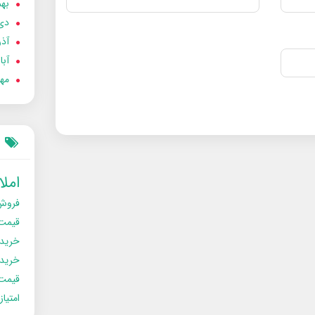
بهمن
دی 02
آذر 02
آبان 
مهر 2
امل
فروش
قیمت
خرید
خریدو
قیمت
امتیا