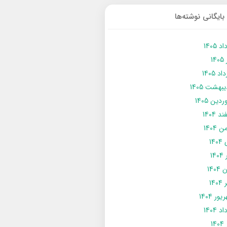
بایگانی نوشته‌ها
د 1405
14
د 1405
يبهشت 1405
دین 1405
د 1404
 1404
14
14
1404
140
ور 1404
د 1404
14