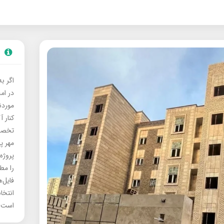
اگر ب
در ام
موردنی
کنار آ
تخصصی
مهر پ
پروژه
را مط
فایل‌
انتخا
است.