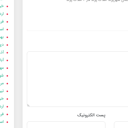
خردا
ارد
فرور
اسفن
بهمن
دی 03
آذر 03
آبان 
مهر 3
شهری
مردا
تير 03
خردا
ارد
فرور
پست الکترونیک
اسفن