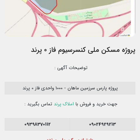
پروژه مسکن ملی کنسرسیوم فاز 0 پرند
توضیحات آگهی :
پروژه پارس سرزمین ماهان - 1000 واحدی فاز 0 پرند
جهت خرید و فروش با
املاک پرند
تماس بگیرید :
09398370112
09024929213