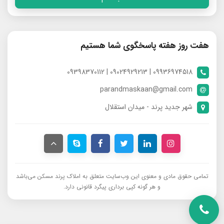
هفت روز هفته پاسخگوی شما هستیم
09936974518 | 09024929213 | 09398370112
parandmaskaan@gmail.com
شهر جدید پرند - میدان استقلال
تمامی حقوق مادی و معنوی این وب‌سایت متعلق به املاک پرند مسکن می‌باشد
و هر گونه کپی برداری پیگرد قانونی دارد.