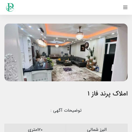
املاک پرند فاز ۱
توضیحات آگهی :
البرز شمالی
120متری