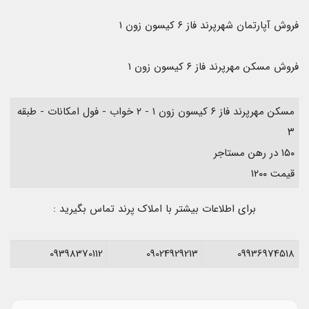
فروش آپارتمان شهرپرند فاز ۶ کیسون زون ۱
فروش مسکن مهرپرند فاز ۶ کیسون زون ۱
مسکن مهرپرند فاز ۶ کیسون زون ۱ - ۲ خواب - فول امکانات - طبقه
۳
۱۵۰ در رهن مستاجر
قیمت ۱۲۰۰
برای اطلاعات بیشتر با املاک پرند تماس بگیرید :
09398370112
09024929213
09936974518