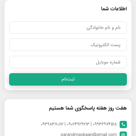
اطلاعات شما
ثبت‌نام
هفت روز هفته پاسخگوی شما هستیم
09936974518 | 09024929213 | 09398370112
parandmaskaan@gmail.com