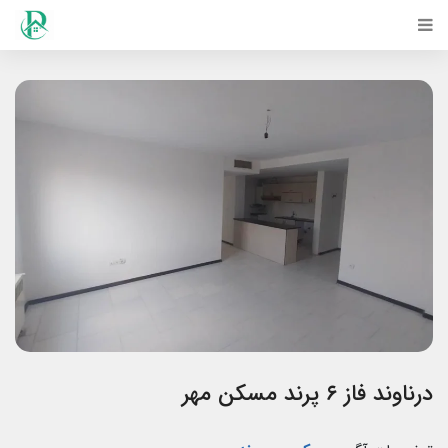
درناوند فاز ۶ پرند مسکن مهر