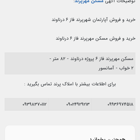
توضیحات آگهی
مسکن مهرپرند
:
خرید و فروش آپارتمان شهرپرند فاز ۶ درناوند
خرید و فروش مسکن مهرپرند فاز ۶ درناوند
مسکن مهرپرند فاز ۶ پروژه درناوند - ۸۲ متر -
۲ خواب - آسانسور
برای اطلاعات بیشتر با املاک پرند تماس بگیرید :
09398370112
09024929213
09936974518
همچنین بخوانید...