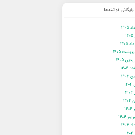
بایگانی نوشته‌ها
د 1405
14
د 1405
يبهشت 1405
دین 1405
د 1404
 1404
14
14
1404
140
ور 1404
د 1404
14