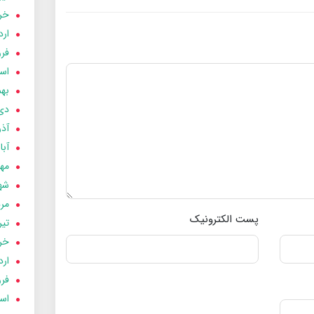
خردا
ارد
فرور
اسفن
بهمن
دی 03
آذر 03
آبان 
مهر 3
شهری
مردا
پست الکترونیک
تير 03
خردا
ارد
فرور
اسفن