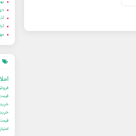
بهمن
دی 02
آذر 02
آبان 
مهر 2
امل
فروش
قیمت
خرید
خریدو
قیمت
امتیا