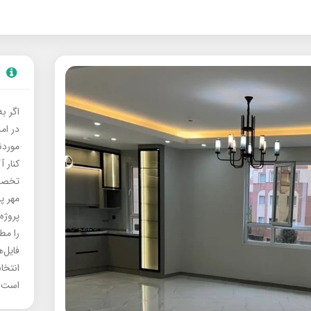
اگر ب
در ام
موردنی
کنار آ
تخصصی
مهر پ
پروژه
را مط
فایل‌
انتخا
است.