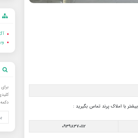
آگه
وب
برای 
کلیدی
دکمه 
بیشتر با املاک پرند تماس بگیرید :
09398370112