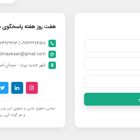
هفت روز هفته پاسخگوی 
09936974518 | 09024929213 | 09398370112
ndmaskaan@gmail.com
شهر جدید پرند - میدان است
تمامی حقوق مادی و معنوی این وب‌س
و هر گونه کپی برد