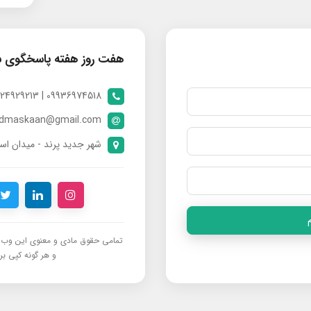
هفت روز هفته پاسخگوی 
09936974518 | 09024929213 | 09398370112
ndmaskaan@gmail.com
شهر جدید پرند - میدان است
تمامی حقوق مادی و معنوی این وب‌س
و هر گونه کپی برد