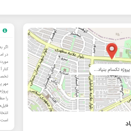
اگر ب
در ام
موردنی
کنار آ
تخصصی
مهر پ
پروژه
را مط
فایل‌
انتخا
است.