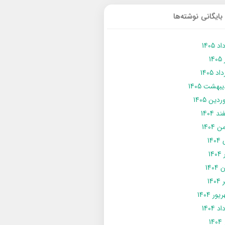
بایگانی نوشته‌ها
د 1405
14
د 1405
يبهشت 1405
دین 1405
د 1404
 1404
14
14
1404
140
ور 1404
د 1404
14