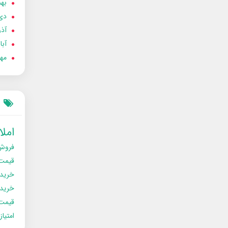
بهمن
دی 02
آذر 02
آبان 
مهر 2
امل
فروش
قیمت
خرید
خریدو
قیمت
امتیا