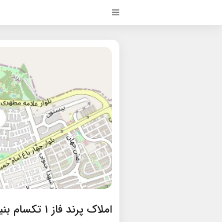
املاک پرند فاز ۱ تکسام بنیاد