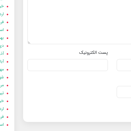
خردا
ارد
فرور
اسفن
بهمن
دی 03
پست الکترونیک
آذر 03
آبان 
مهر 3
شهری
مردا
تير 03
خردا
ارد
فرور
اسفن