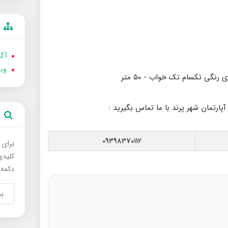
آگه
وب
تک خواب - ۵۰ متر
پارتمان شهر پرند با ما تماس بگیرید :
09398370112
برای 
کلیدی
دکمه 