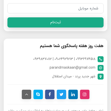
ثبت‌نام
هفت روز هفته پاسخگوی شما هستیم
09936974518 | 09024929213 | 09398370112
parandmaskaan@gmail.com
شهر جدید پرند - میدان استقلال
تمامی حقوق مادی و معنوی این وب‌سایت متعلق به املاک پرند مسکن می‌باشد