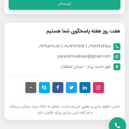
ثبت‌نام
هفت روز هفته پاسخگوی شما هستیم
09936974518 | 09024929213 | 09398370112
parandmaskaan@gmail.com
شهر جدید پرند - میدان استقلال
تمامی حقوق مادی و معنوی این وب‌سایت متعلق به املاک پرند مسکن می‌باشد
و هر گونه کپی برداری پیگرد قانونی دارد.