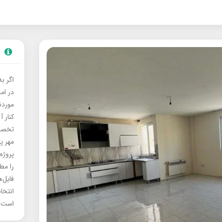
اگر ب
در ام
موردنی
کنار آ
تخصصی
مهر پ
پروژه
را مط
فایل‌
انتخا
است.