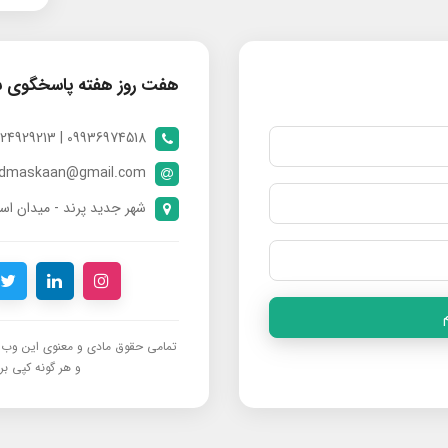
هفت روز هفته پاسخگوی 
09936974518 | 09024929213 | 09398370112
ndmaskaan@gmail.com
شهر جدید پرند - میدان است
تمامی حقوق مادی و معنوی این وب‌س
و هر گونه کپی برد