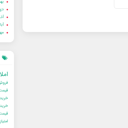
بهمن
دی 02
آذر 02
آبان 
مهر 2
امل
فروش
قیمت
خرید
خریدو
قیمت
امتیا