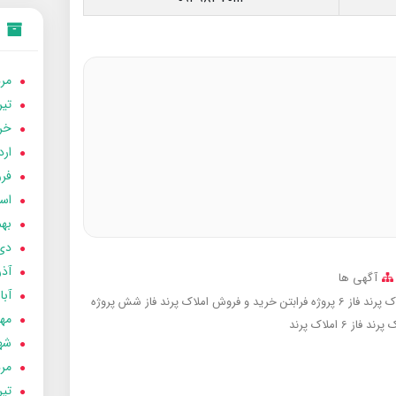
مردا
تير 05
خردا
ارد
فرور
اسفن
بهمن
دی 04
آذر 04
آگهی ها
آبان 
از 6 پروژه فرابتن
خرید و فروش املاک پرند فاز شش پروژه
مهر 4
پرند فاز 6
املاک پرند
شهری
مردا
تير 04