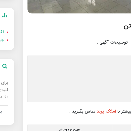
آگه
وب
توضیحات آگهی :
برای 
کلیدی
دکمه 
بیشتر با
املاک پرند
تماس بگیرید :
09398370112