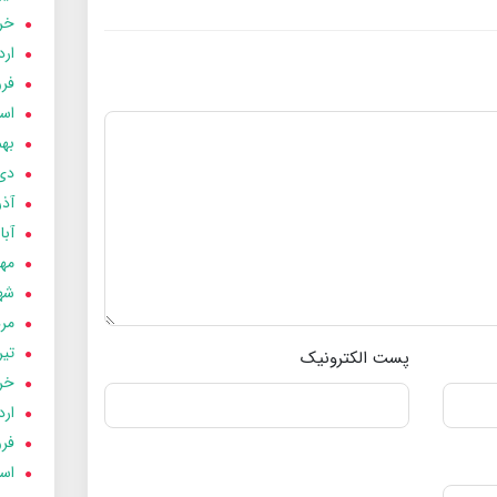
خردا
ارد
فرور
اسفن
بهمن
دی 03
آذر 03
آبان 
مهر 3
شهری
مردا
تير 03
پست الکترونیک
خردا
ارد
فرور
اسفن