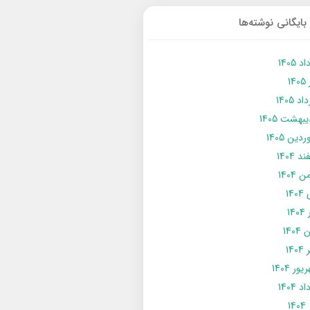
بایگانی نوشته‌ها
د 1405
14
د 1405
يبهشت 1405
دین 1405
د 1404
 1404
14
14
1404
140
ور 1404
د 1404
14