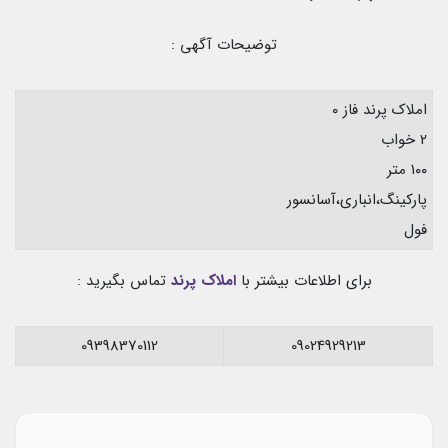
توضیحات آگهی :
املاک پرند فاز ۰
۲ خواب
۱۰۰ متر
پارکینگ،انباری،آسانسور
فول
برای اطلاعات بیشتر با
املاک پرند
تماس بگیرید :
09398370112
09024929213