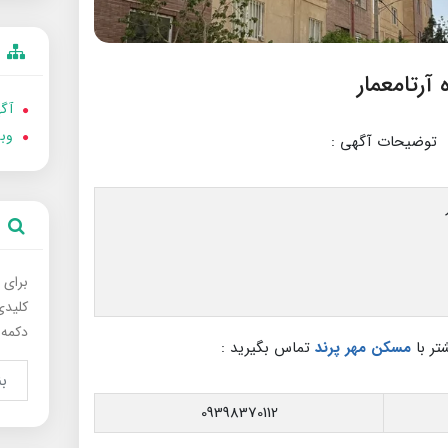
آگه
وب
توضیحات آگهی :
برای 
کلیدی
دکمه 
تر با
مسکن مهر پرند
تماس بگیرید :
09398370112