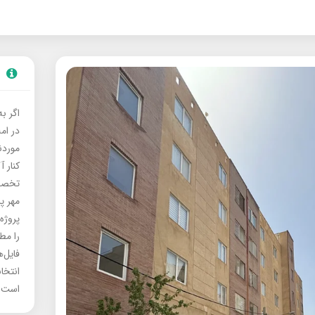
اگر ب
در ام
موردنی
کنار آ
تخصصی
مهر پ
پروژه
را مط
فایل‌
انتخا
است.