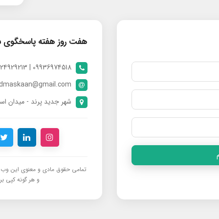
هفت روز هفته پاسخگوی 
09936974518 | 09024929213 | 09398370112
ndmaskaan@gmail.com
شهر جدید پرند - میدان است
تمامی حقوق مادی و معنوی این وب‌س
و هر گونه کپی برد