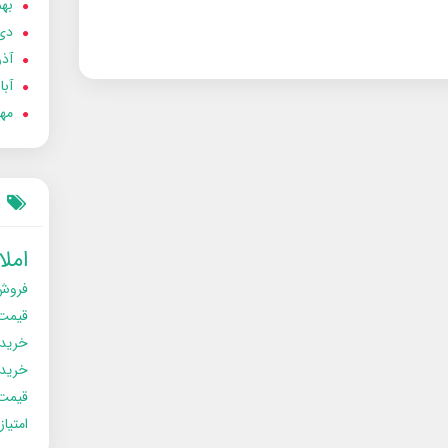
بهمن
دی 02
آذر 02
آبان 
مهر 2
امل
فروش
قیمت
خرید
خریدو
قیمت
امتیا