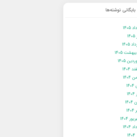
بایگانی نوشته‌ها
د 1405
14
د 1405
يبهشت 1405
دین 1405
د 1404
 1404
14
14
1404
140
ور 1404
د 1404
14