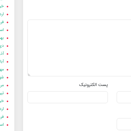
خردا
ارد
فرور
اسفن
بهمن
دی 03
آذر 03
آبان 
مهر 3
شهری
پست الکترونیک
مردا
تير 03
خردا
ارد
فرور
اسفن