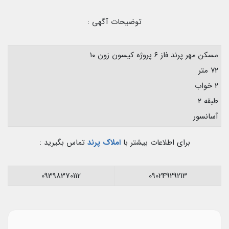
توضیحات آگهی :
مسکن مهر پرند فاز ۶ پروژه کیسون زون ۱۰
۷۲ متر
۲ خواب
طبقه ۲
آسانسور
برای اطلاعات بیشتر با
املاک پرند
تماس بگیرید :
09398370112
09024929213