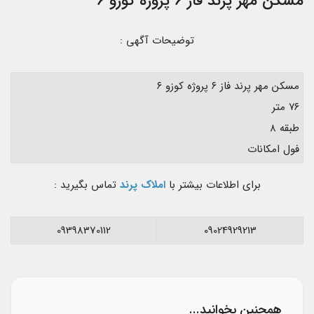
مسکن مهر پرند فاز ۶ پروژه کوزو ۶
توضیحات آگهی :
مسکن مهر پرند فاز ۶ پروژه کوزو ۶
۷۶ متر
طبقه ۸
فول امکانات
برای اطلاعات بیشتر با
املاک پرند
تماس بگیرید :
09398370112
09024929213
همچنین بخوانید...