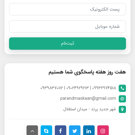
ثبت‌نام
هفت روز هفته پاسخگوی شما هستیم
09936974518 | 09024929213 | 09398370112
parandmaskaan@gmail.com
شهر جدید پرند - میدان استقلال