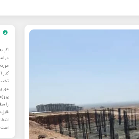
اگر ب
در ام
موردنی
کنار آ
تخصصی
مهر پ
پروژه
را مط
فایل‌
انتخا
است.