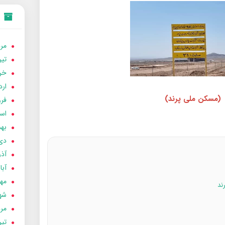
مردا
تير 05
خردا
ارد
(مسکن ملی پرند)
فرور
اسفن
بهمن
دی 04
آذر 04
آبان 
مهر 4
شهری
مردا
تير 04