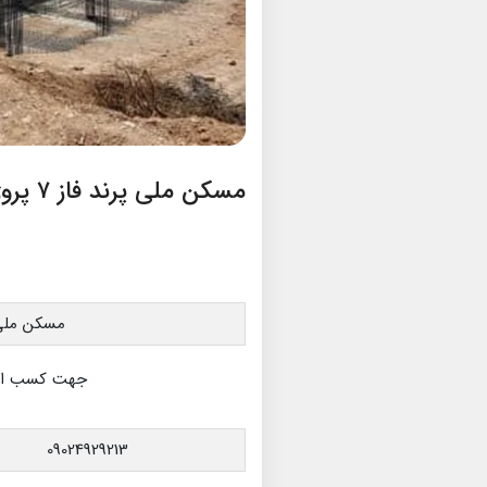
مسکن ملی پرند فاز ۷ پروژه ابنیه فعال زرد کوه
مسکن ملی فاز ۷ پروژه انبیه
جهت کسب اطلا
09024929213