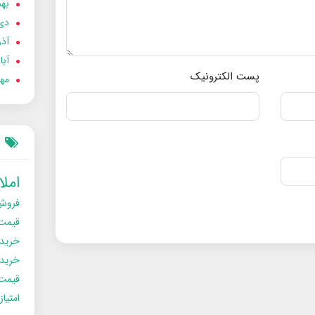
بهمن
دی 02
آذر 02
آبان 
پست الکترونیک
مهر 2
امل
فروش
قیمت
خرید
خریدو
قیمت
امتیا