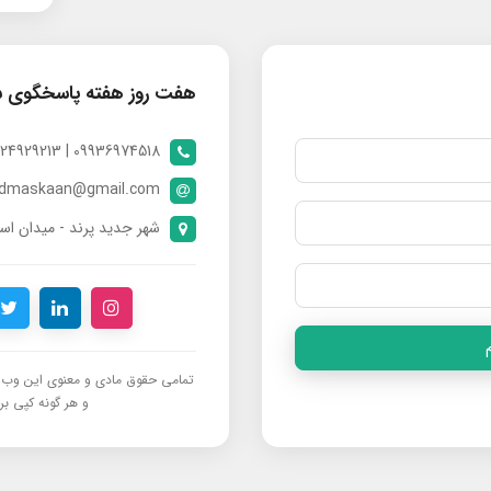
هفت روز هفته پاسخگوی 
09936974518 | 09024929213 | 09398370112
ndmaskaan@gmail.com
شهر جدید پرند - میدان است
تمامی حقوق مادی و معنوی این وب‌س
و هر گونه کپی برد