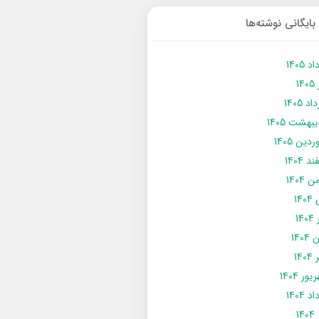
بایگانی نوشته‌ها
د 1405
14
د 1405
يبهشت 1405
دین 1405
د 1404
 1404
14
14
1404
140
ور 1404
د 1404
14