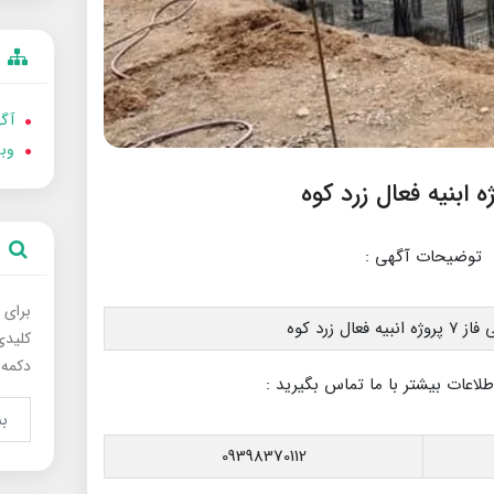
آگه
وب
توضیحات آگهی :
برای 
 فعال زرد کوه
کلیدی
دکمه 
عات بیشتر با ما تماس بگیرید :
09398370112