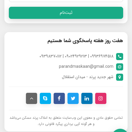
ثبت‌نام
هفت روز هفته پاسخگوی شما هستیم
09936974518 | 09024929213 | 09398370112
parandmaskaan@gmail.com
شهر جدید پرند - میدان استقلال
تمامی حقوق مادی و معنوی این وب‌سایت متعلق به املاک پرند مسکن می‌باشد
و هر گونه کپی برداری پیگرد قانونی دارد.