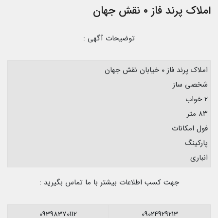
املاک پرند فاز ۰ نقش جهان
توضیحات آگهی :
املاک پرند فاز ۰ خیابان نقش جهان
شخصی ساز
۲ خواب
۸۳ متر
فول امکانات
پارکینگ
انباری
جهت کسب اطلاعات بیشتر با ما تماس بگیرید :
09398370112
09024929213