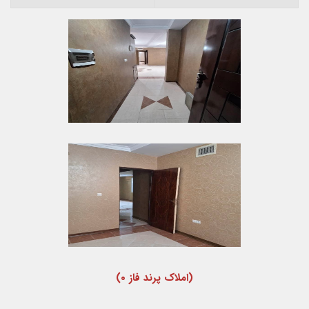
(املاک پرند فاز ۰)