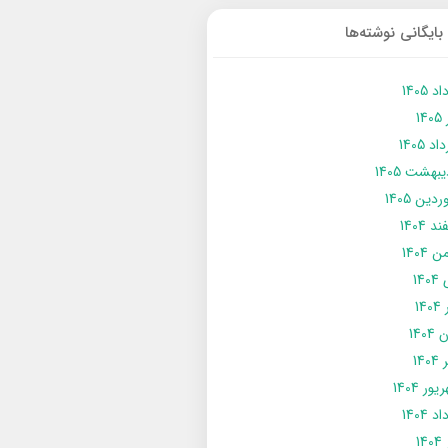
بایگانی نوشته‌ها
د 1405
14
د 1405
يبهشت 1405
دین 1405
د 1404
 1404
14
14
1404
140
ور 1404
د 1404
14