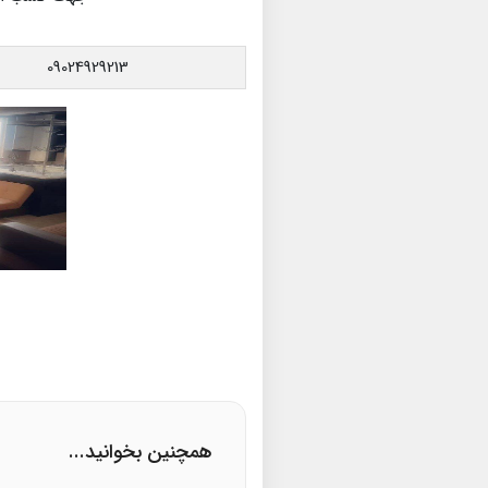
09024929213
همچنین بخوانید...