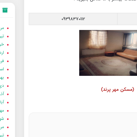
09398370112
مردا
تير 05
خردا
ارد
فرور
اسفن
بهمن
دی 04
(مسکن مهر پرند)
آذر 04
آبان 
مهر 4
شهری
مردا
تير 04