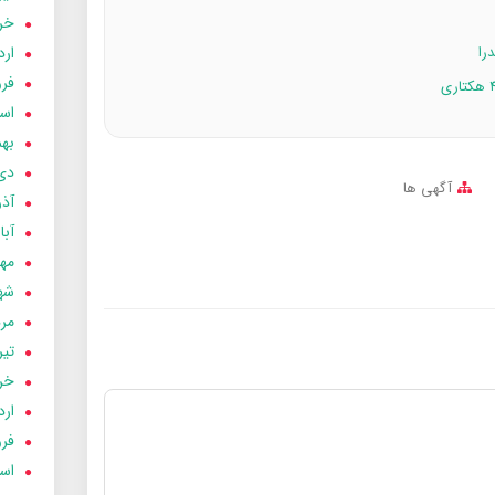
خردا
ارد
فرور
اسفن
بهمن
دی 03
آگهی ها
آذر 03
آبان 
مهر 3
شهری
مردا
تير 03
خردا
ارد
فرور
اسفن