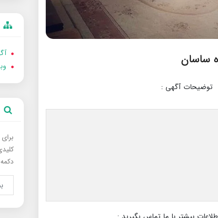
آگه
وب
توضیحات آگهی :
برای 
کلیدی
دکمه 
عات بیشتر با ما تماس بگیرید :