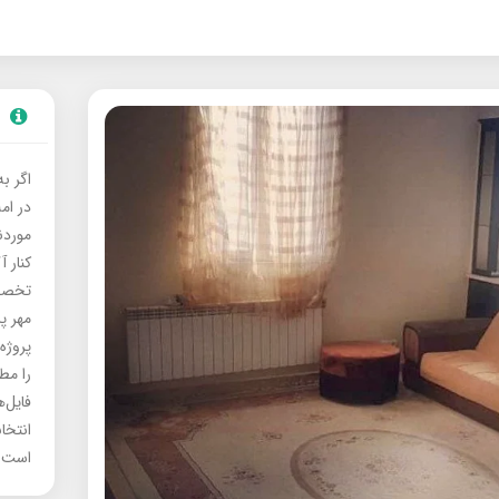
اگر ب
در ام
موردنی
کنار آ
تخصصی
مهر پ
پروژه
را مط
فایل‌
انتخا
است.