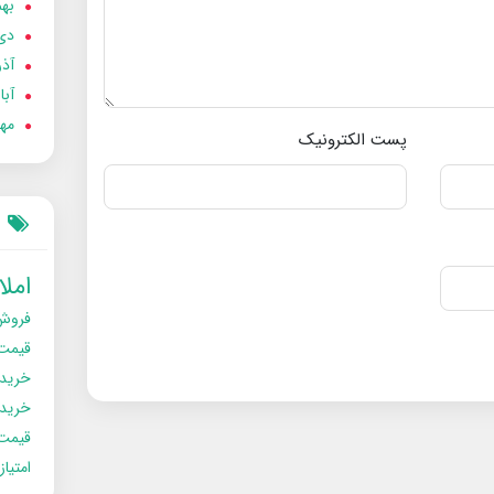
بهمن
دی 02
آذر 02
آبان 
مهر 2
پست الکترونیک
امل
فروش
قیمت
خرید
خریدو
قیمت
امتیا