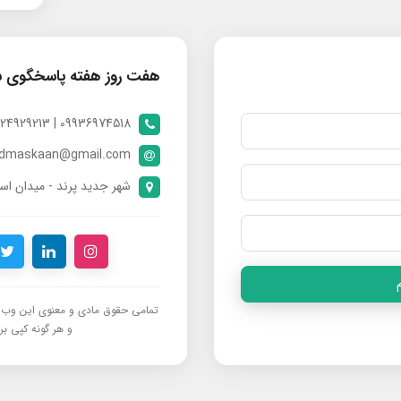
هفت روز هفته پاسخگوی 
09936974518 | 09024929213 | 09398370112
ndmaskaan@gmail.com
شهر جدید پرند - میدان است
تمامی حقوق مادی و معنوی این وب‌س
و هر گونه کپی برد