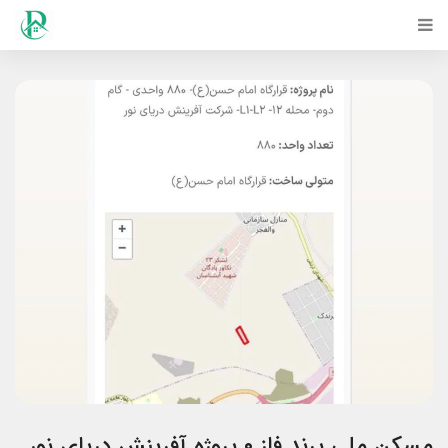
مسکن ملی پرند فاز ۰ پروژه آفرینش دریای نور