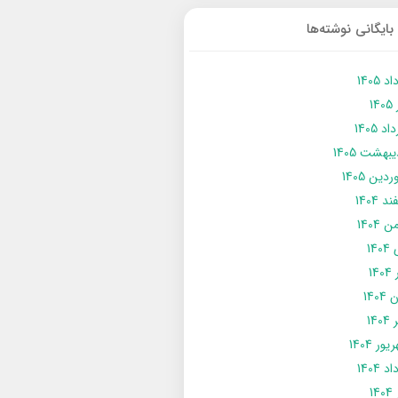
بایگانی نوشته‌ها
د 1405
14
د 1405
يبهشت 1405
دین 1405
د 1404
 1404
14
14
1404
140
ور 1404
د 1404
14