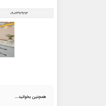
09024929213
همچنین بخوانید...