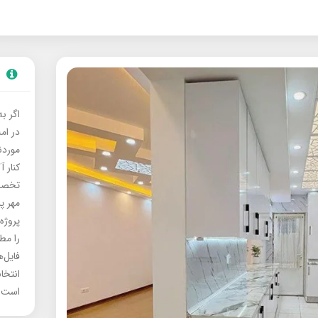
اگر ب
در ام
موردنی
کنار آ
تخصصی
مهر پ
پروژه
را مط
فایل‌
انتخا
است.