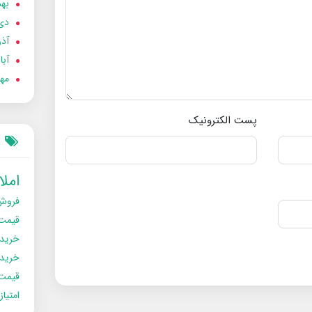
بهمن
دی 02
آذر 02
آبان 
مهر 2
پست الکترونیک
امل
فروش
قیمت
خرید
خریدو
قیمت
امتیا