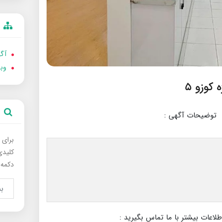
آگه
وب
توضیحات آگهی :
برای 
کلیدی
دکمه 
عات بیشتر با ما تماس بگیرید :