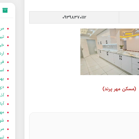
09398370112
مردا
تير 05
خردا
ارد
فرور
اسفن
بهمن
دی 04
(مسکن مهر پرند)
آذر 04
آبان 
مهر 4
شهری
مردا
تير 04