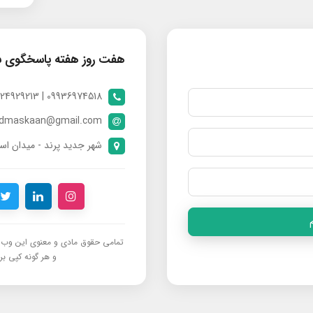
هفت روز هفته پاسخگوی 
09936974518 | 09024929213 | 09398370112
ndmaskaan@gmail.com
شهر جدید پرند - میدان است
تمامی حقوق مادی و معنوی این وب‌س
و هر گونه کپی برد