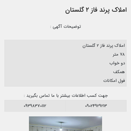
املاک پرند فاز ۲ گلستان
توضیحات آگهی :
املاک پرند فاز ۲ گلستان
۷۸ متر
دو خواب
همکف
فول امکانات
‌جهت کسب اطلاعات بیشتر با ما تماس بگیرید :
09398370112
09024929213