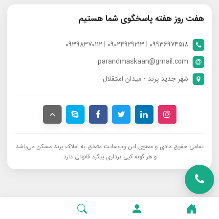
هفت روز هفته پاسخگوی شما هستیم
09936974518 | 09024929213 | 09398370112
parandmaskaan@gmail.com
شهر جدید پرند - میدان استقلال
تمامی حقوق مادی و معنوی این وب‌سایت متعلق به املاک پرند مسکن می‌باشد
و هر گونه کپی برداری پیگرد قانونی دارد.