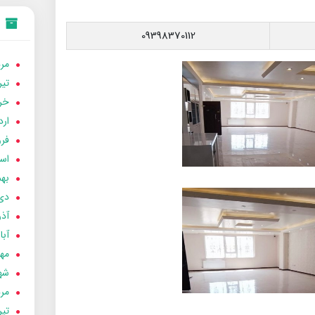
09398370112
مردا
تير 05
خردا
ارد
فرور
اسفن
بهمن
دی 04
آذر 04
آبان 
مهر 4
شهری
مردا
تير 04