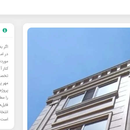
اگر ب
در ام
موردنی
کنار آ
تخصصی
مهر پ
پروژه
را مط
فایل‌
انتخا
است.