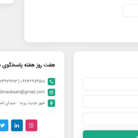
هفت روز هفته پاسخگوی 
09936974518 | 09024929213 | 09398370112
ndmaskaan@gmail.com
شهر جدید پرند - میدان است