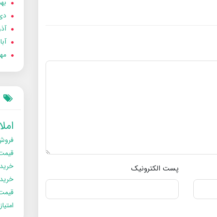
بهمن
دی 02
آذر 02
آبان 
مهر 2
امل
فروش
قیمت
خرید
پست الکترونیک
خریدو
قیمت
امتیا