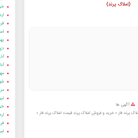
(املاک پرند)
خردا
ارد
فرور
اسفن
بهمن
دی 03
آذر 03
آبان 
مهر 3
شهری
مردا
تير 03
آگهی ها
خردا
ک پرند فاز 0
خرید و فروش املاک پرند
قیمت املاک پرند
فاز 0
ارد
فرور
اسفن