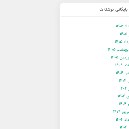
بایگانی نوشته‌ها
د 1405
14
د 1405
يبهشت 1405
دین 1405
د 1404
 1404
14
14
1404
140
ور 1404
د 1404
14