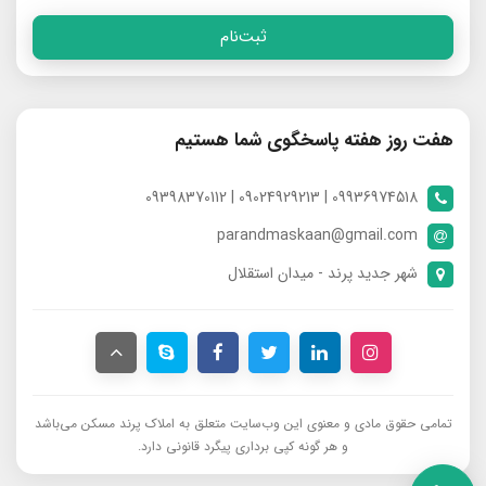
ثبت‌نام
هفت روز هفته پاسخگوی شما هستیم
09936974518 | 09024929213 | 09398370112
parandmaskaan@gmail.com
شهر جدید پرند - میدان استقلال
تمامی حقوق مادی و معنوی این وب‌سایت متعلق به املاک پرند مسکن می‌باشد
و هر گونه کپی برداری پیگرد قانونی دارد.