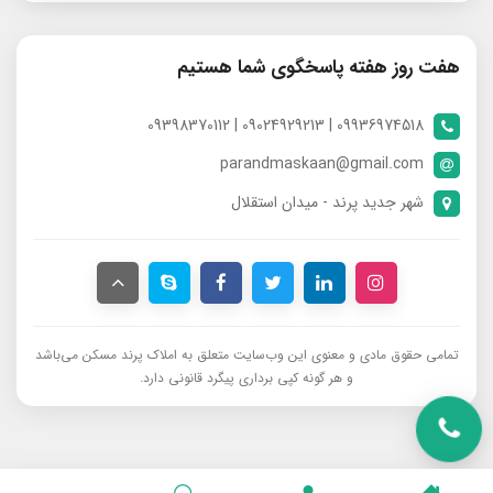
هفت روز هفته پاسخگوی شما هستیم
09936974518 | 09024929213 | 09398370112
parandmaskaan@gmail.com
شهر جدید پرند - میدان استقلال
تمامی حقوق مادی و معنوی این وب‌سایت متعلق به املاک پرند مسکن می‌باشد
و هر گونه کپی برداری پیگرد قانونی دارد.