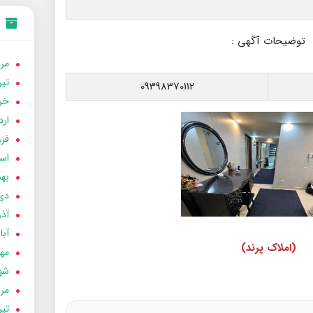
توضیحات آگهی :
مردا
تير 05
09398370112
خردا
ارد
فرور
اسفن
بهمن
دی 04
آذر 04
آبان 
(املاک پرند)
مهر 4
شهری
مردا
تير 04