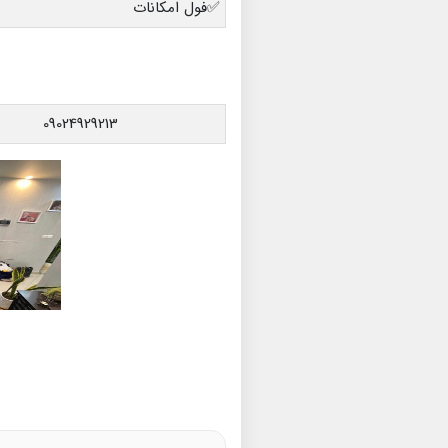
✅فول امکانات
09024929213