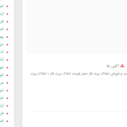
خردا
ارد
فرور
اسفن
بهمن
دی 03
آذر 03
آبان 
آگهی ها
مهر 3
د و فروش املاک پرند فاز صفر
قیمت املاک پرند فاز 0
املاک پرند
شهری
مردا
تير 03
خردا
ارد
فرور
اسفن