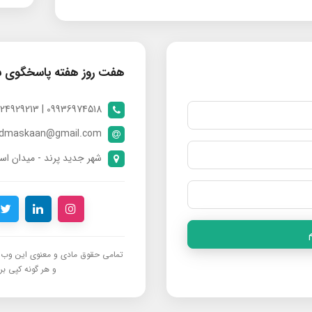
هفت روز هفته پاسخگوی 
09936974518 | 09024929213 | 09398370112
ndmaskaan@gmail.com
شهر جدید پرند - میدان است
تمامی حقوق مادی و معنوی این وب‌س
و هر گونه کپی برد