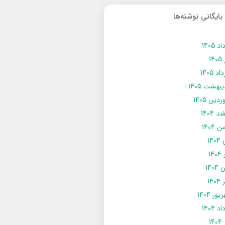
بایگانی نوشته‌ها
د 1405
14
د 1405
يبهشت 1405
دین 1405
د 1404
 1404
14
14
1404
140
ور 1404
د 1404
14