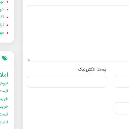
بهمن
دی 02
آذر 02
آبان 
مهر 2
پست الکترونیک
امل
فروش
قیمت
خرید
خریدو
قیمت
امتیا