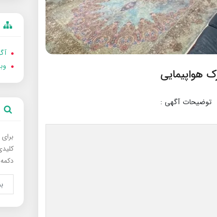
آگه
وب
توضیحات آگهی :
برای 
کلیدی
دکمه 