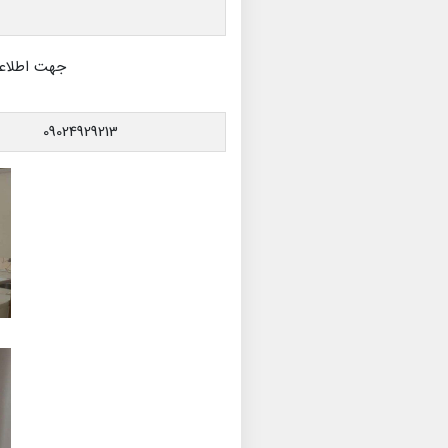
جهت اطلاعات
09024929213