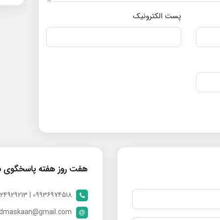
پست الکترونیک
هفت روز هفته پاسخگوی 
09936974518 | 09024929213 | 09398370112
ndmaskaan@gmail.com