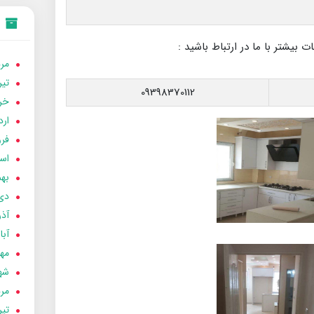
 بیشتر با ما در ارتباط باشید :
مردا
تير 05
09398370112
خردا
ارد
فرور
اسفن
بهمن
دی 04
آذر 04
آبان 
مهر 4
شهری
مردا
تير 04