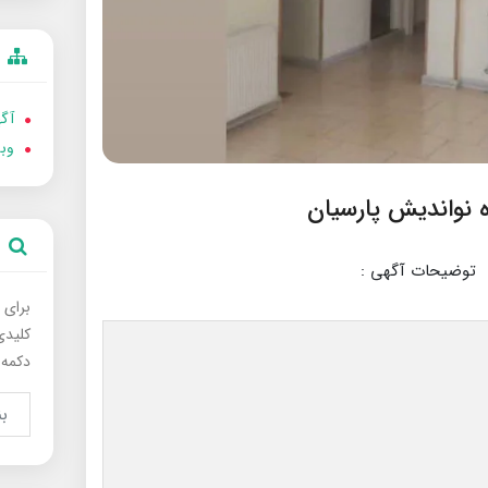
آگه
وب
توضیحات آگهی :
برای 
کلیدی
دکمه 