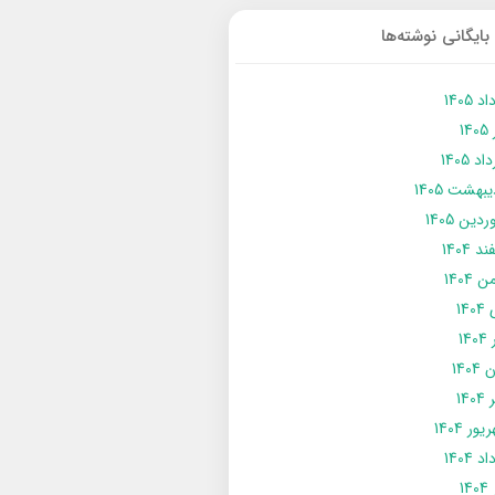
بایگانی نوشته‌ها
د 1405
14
د 1405
يبهشت 1405
دین 1405
د 1404
 1404
14
14
1404
140
ور 1404
د 1404
14