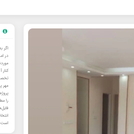
اگر ب
در ام
موردنی
کنار آ
تخصصی
مهر پ
پروژه
را مط
فایل‌
انتخا
است.