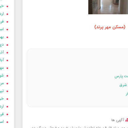
خردا
ارد
فرور
(مسکن مهر پرند)
اسفن
بهمن
دی 03
آذر 03
آبان 
مهر 3
شهری
مردا
تير 03
خردا
ارد
فرور
آگهی ها
اسفن
د فاز 6 پروژه نواندیش پارسیان
خرید و فروش مسکن مهر